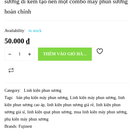
sương đi kèm tạo nên một combo máy phun sương
hoàn chỉnh
Availability:
in stock
50.000
₫
THÊM VÀO GIỎ HÀNG
Category:
Linh kiện phun sương
Tags:
bán phụ kiện máy phun sương
,
Linh kiện máy phun sương
,
linh
kiện phun sương cao áp
,
linh kiện phun sương giá rẻ
,
linh kiện phun
sương giá sỉ
,
linh kiện quạt phun sương
,
mua linh kiện máy phun sương
,
phụ kiện máy phun sương
Brands:
Fujinest