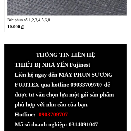
Béc phun số 1,2,3,4,5,6,8
10.000
₫
THÔNG TIN LIÊN HỆ
THIẾT BỊ NHÀ YẾN Fujinest
Liên hệ ngay đến MÁY PHUN SƯƠNG
FUJITEX qua hotline 09033709707 để
được tư vấn chọn lựa một gói sản phẩm
phù hợp với nhu cầu của bạn.
Hotline:
0903709707
Mã số doanh nghiệp: 0314091047