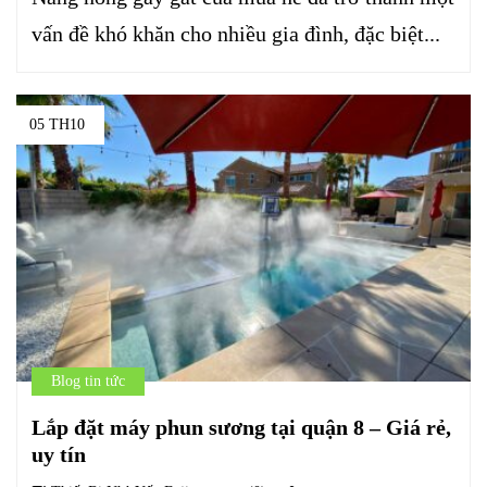
vấn đề khó khăn cho nhiều gia đình, đặc biệt...
05 TH10
Blog tin tức
Lắp đặt máy phun sương tại quận 8 – Giá rẻ,
uy tín