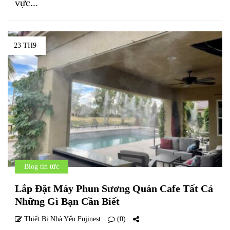
vực...
23 TH9
Blog tin tức
Lắp Đặt Máy Phun Sương Quán Cafe Tất Cả
Những Gì Bạn Cần Biết
Thiết Bị Nhà Yến Fujinest
(0)