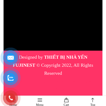
Designed by
THIẾT BỊ NHÀ YẾN
FUJINEST
© Copyright 2022, All Rights
Reserved
máy phun sương
|
thiết bị nhà yến
|
máy
phun sương
Home
Menu
Cart
Top