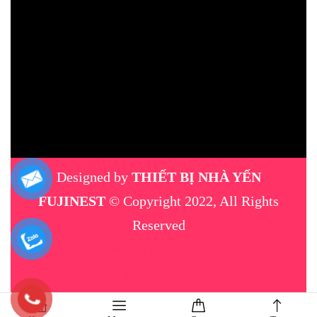
Designed by
THIẾT BỊ NHÀ YẾN
FUJINEST
© Copyright 2022, All Rights
Reserved
máy phun sương
|
thiết bị nhà yến
|
máy
phun sương