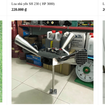
Loa nhà yến SH 230 ( HP 3000)
L
220.000
₫
2