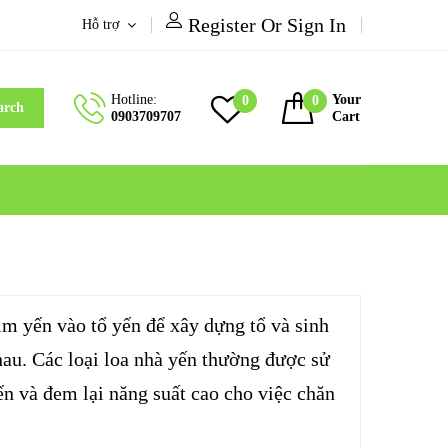
Register Or Sign In
Hỗ trợ
Hotline:
Your
0
0
arch
0903709707
Cart
him yến vào tổ yến để xây dựng tổ và sinh
hau. Các loại loa nhà yến thường được sử
yến và đem lại năng suất cao cho việc chăn