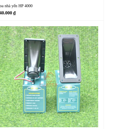
oa nhà yến HP 4000
40.000
₫