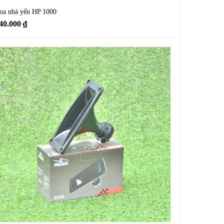
oa nhà yến HP 1000
40.000
₫