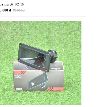
oa nhà yến PZ 16
0.000
₫
70.000
₫