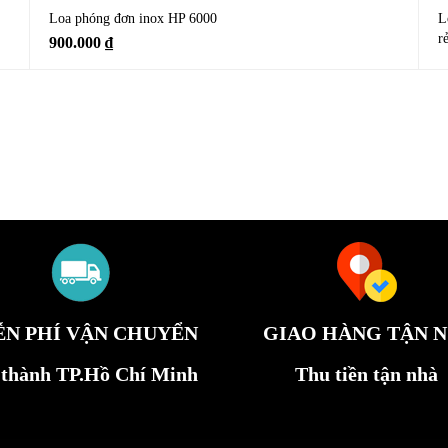
Loa phóng đơn inox HP 6000
L
r
900.000
₫
ỄN PHÍ VẬN CHUYỂN
GIAO HÀNG TẬN N
 thành TP.Hồ Chí Minh
Thu tiền tận nhà