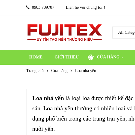
0903 709707
Liên hệ với chúng tôi !
HOME
GIỚI THIỆU
CỬA HÀNG
Trang chủ
Cửa hàng
Loa nhà yến
Loa nhà yến
là loại loa được thiết kế đặ
sản. Loa nhà yến thường có nhiều loại và
dụng phổ biến trong các trang trại yến, n
nuôi yến.