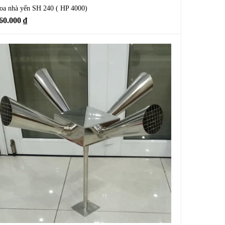
oa nhà yến SH 240 ( HP 4000)
60.000
₫