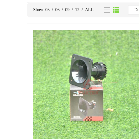
Show:
03
/
06
/
09
/
12
/
ALL