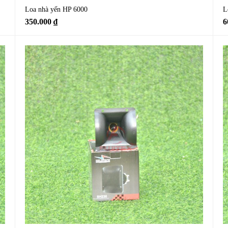
Loa nhà yến HP 6000
L
350.000
₫
6