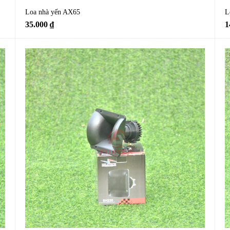
Loa nhà yến AX65
L
35.000
₫
1