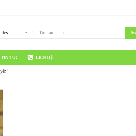
Se
TIN TỨC
LIÊN HỆ
 yến”