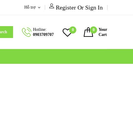
Register Or Sign In
Hỗ trợ
Hotline:
Your
0
0
arch
0903709707
Cart