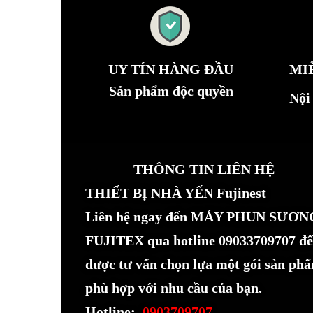
UY TÍN HÀNG ĐẦU
MI
Sản phẩm độc quyền
Nội
THÔNG TIN LIÊN HỆ
THIẾT BỊ NHÀ YẾN Fujinest
Liên hệ ngay đến MÁY PHUN SƯƠN
FUJITEX qua hotline 09033709707 để
được tư vấn chọn lựa một gói sản ph
phù hợp với nhu cầu của bạn.
Hotline:
0903709707