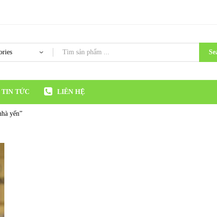
Se
TIN TỨC
LIÊN HỆ
nhà yến”