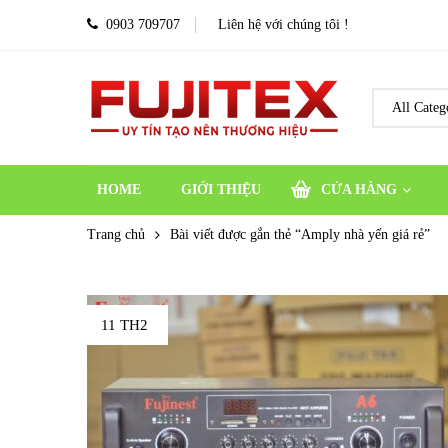
0903 709707
Liên hệ với chúng tôi !
HOME
GIỚI THIỆU
CỬA HÀNG
Trang chủ
Bài viết được gắn thẻ “Amply nhà yến giá rẻ”
11 TH2