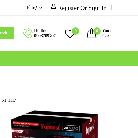
Register Or Sign In
Hỗ trợ
Hotline:
Your
0
0
arch
0903709707
Cart
31 TH7