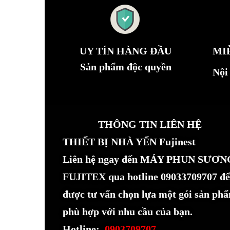
UY TÍN HÀNG ĐẦU
MI
Sản phẩm độc quyền
Nội
THÔNG TIN LIÊN HỆ
THIẾT BỊ NHÀ YẾN Fujinest
Liên hệ ngay đến MÁY PHUN SƯƠN
FUJITEX qua hotline 09033709707 để
được tư vấn chọn lựa một gói sản ph
phù hợp với nhu cầu của bạn.
Hotline:
0903709707