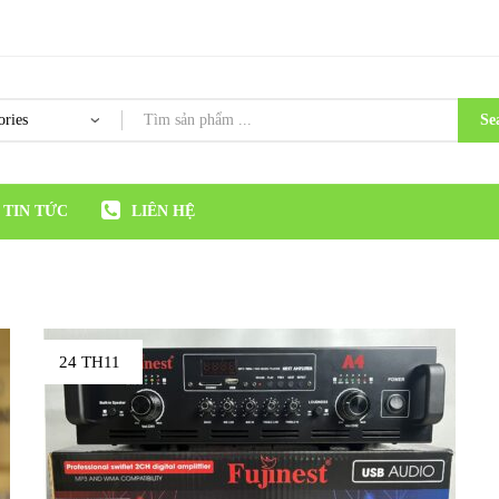
Se
TIN TỨC
LIÊN HỆ
24 TH11