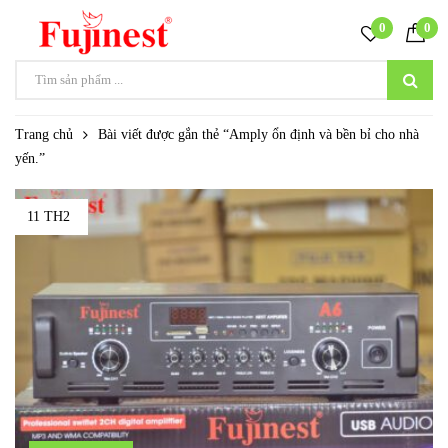
0
0
Trang chủ
Bài viết được gắn thẻ “Amply ổn định và bền bỉ cho nhà
yến.”
11 TH2