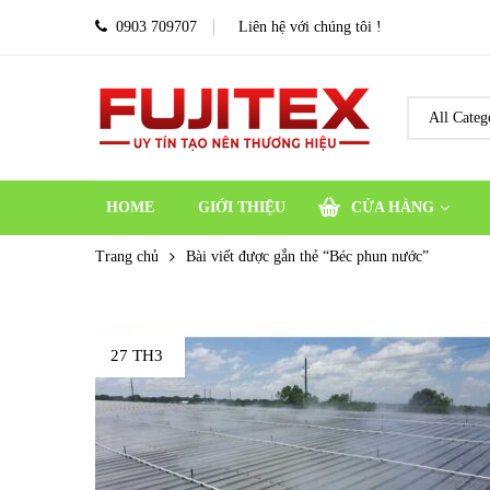
0903 709707
Liên hệ với chúng tôi !
HOME
GIỚI THIỆU
CỬA HÀNG
Trang chủ
Bài viết được gắn thẻ “Béc phun nước”
27 TH3