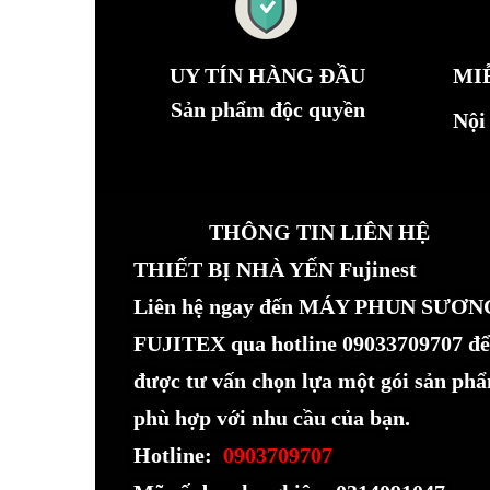
UY TÍN HÀNG ĐẦU
MI
Sản phẩm độc quyền
Nội
THÔNG TIN LIÊN HỆ
THIẾT BỊ NHÀ YẾN Fujinest
Liên hệ ngay đến MÁY PHUN SƯƠN
FUJITEX qua hotline 09033709707 để
được tư vấn chọn lựa một gói sản ph
phù hợp với nhu cầu của bạn.
Hotline:
0903709707