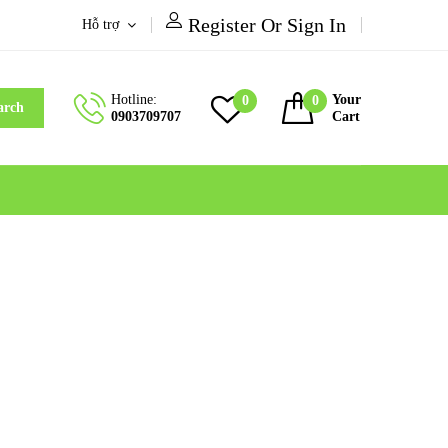
Register Or Sign In
Hỗ trợ
Hotline:
Your
0
0
arch
0903709707
Cart