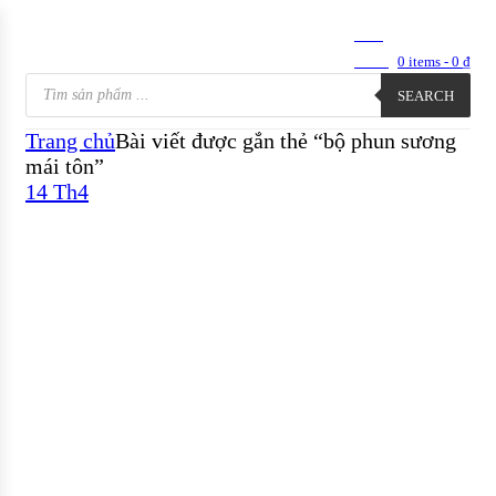
0
0
0
items -
0
₫
SEARCH
Trang chủ
Bài viết được gắn thẻ “bộ phun sương
mái tôn”
14 Th4