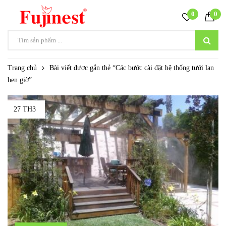
0
0
Trang chủ
Bài viết được gắn thẻ “Các bước cài đặt hệ thống tưới lan
hẹn giờ”
27 TH3