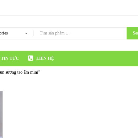
Se
TIN TỨC
LIÊN HỆ
hun sương tạo ẩm mini”