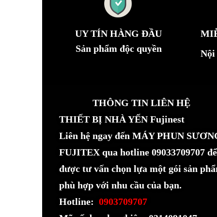
UY TÍN HÀNG ĐẦU
MI
Sản phẩm độc quyền
Nội
THÔNG TIN LIÊN HỆ
THIẾT BỊ NHÀ YẾN Fujinest
Liên hệ ngay đến MÁY PHUN SƯƠN
FUJITEX qua hotline 09033709707 để
được tư vấn chọn lựa một gói sản ph
phù hợp với nhu cầu của bạn.
Hotline:
0903709707