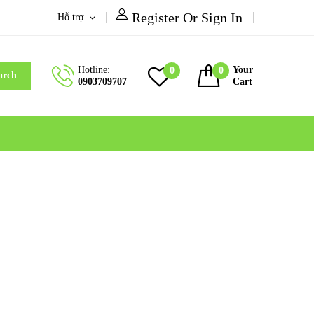
Register Or Sign In
Hỗ trợ
Hotline:
Your
0
0
arch
0903709707
Cart