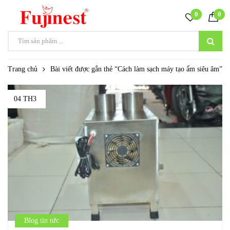
0
0
Trang chủ
Bài viết được gắn thẻ “Cách làm sạch máy tạo ẩm siêu âm”
04 TH3
Blog tin tức