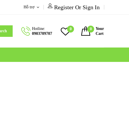
Register Or Sign In
Hỗ trợ
Hotline:
Your
0
0
arch
0903709707
Cart