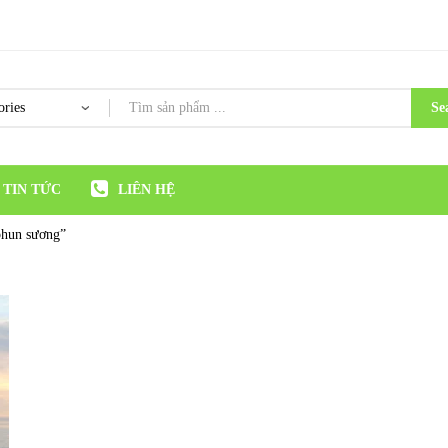
Se
TIN TỨC
LIÊN HỆ
 phun sương”