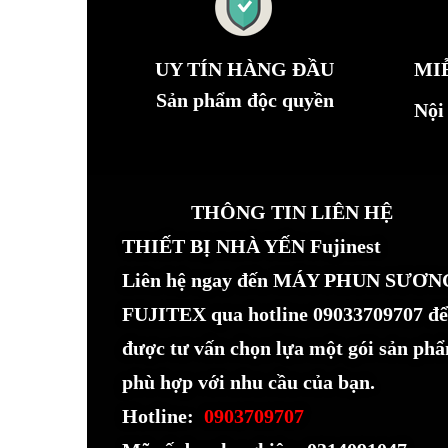
UY TÍN HÀNG ĐẦU
MI
Sản phẩm độc quyền
Nội
THÔNG TIN LIÊN HỆ
THIẾT BỊ NHÀ YẾN Fujinest
Liên hệ ngay đến MÁY PHUN SƯƠN
FUJITEX qua hotline 09033709707 để
được tư vấn chọn lựa một gói sản ph
phù hợp với nhu cầu của bạn.
Hotline:
0903709707