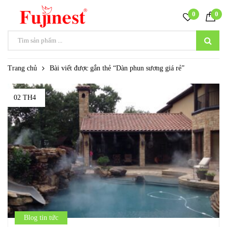
0
0
Trang chủ
Bài viết được gắn thẻ “Dàn phun sương giá rẻ”
02 TH4
Blog tin tức