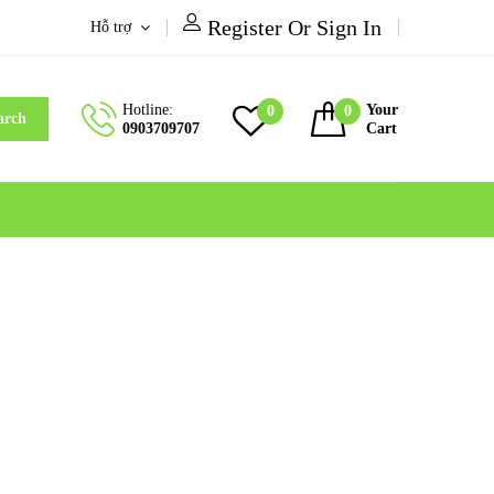
Register Or Sign In
Hỗ trợ
Hotline:
Your
0
0
arch
0903709707
Cart