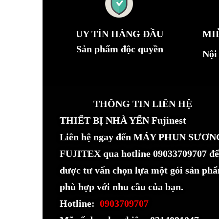
UY TÍN HÀNG ĐẦU
MI
Sản phẩm độc quyền
Nội
THÔNG TIN LIÊN HỆ
THIẾT BỊ NHÀ YẾN Fujinest
Liên hệ ngay đến MÁY PHUN SƯƠN
FUJITEX qua hotline 09033709707 để
được tư vấn chọn lựa một gói sản ph
phù hợp với nhu cầu của bạn.
Hotline:
0903709707