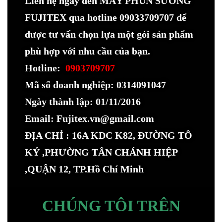
Liên hệ ngay đến MÁY PHUN SƯƠNG
FUJITEX qua hotline 09033709707 để
được tư vấn chọn lựa một gói sản phẩm
phù hợp với nhu cầu của bạn.
Hotline:
0903709707
Mã số doanh nghiệp: 0314091047
Ngày thành lập: 01/11/2016
Email: Fujitex.vn@gmail.com
ĐỊA CHỈ : 16A KDC K82, ĐƯỜNG TÔ
KÝ ,PHƯỜNG TÂN CHÁNH HIỆP
,QUẬN 12, TP.Hồ Chí Minh
CHÚNG TÔI TRÊN