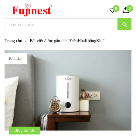
0
0
Trang chủ
Bài viết được gắn thẻ “ĐiềuHòaKhôngKhí”
10 TH3
Blog tin tức