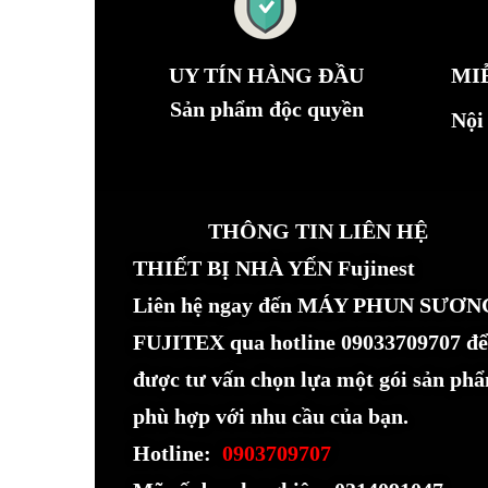
UY TÍN HÀNG ĐẦU
MI
Sản phẩm độc quyền
Nội
THÔNG TIN LIÊN HỆ
THIẾT BỊ NHÀ YẾN Fujinest
Liên hệ ngay đến MÁY PHUN SƯƠN
FUJITEX qua hotline 09033709707 để
được tư vấn chọn lựa một gói sản ph
phù hợp với nhu cầu của bạn.
Hotline:
0903709707