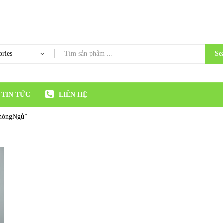
Se
TIN TỨC
LIÊN HỆ
PhòngNgủ”