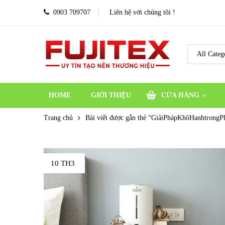
0903 709707
Liên hệ với chúng tôi !
HOME
GIỚI THIỆU
CỬA HÀNG
Trang chủ
Bài viết được gắn thẻ “GiảiPhápKhôHanhtrong
10 TH3