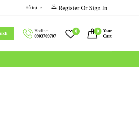
Register Or Sign In
Hỗ trợ
Hotline:
Your
0
0
arch
0903709707
Cart