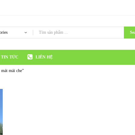
Se
TIN TỨC
LIÊN HỆ
m mát mái che”