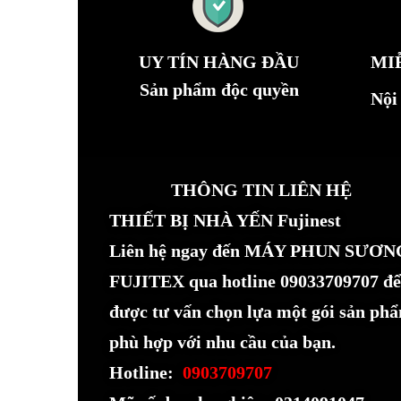
UY TÍN HÀNG ĐẦU
MI
Sản phẩm độc quyền
Nội
THÔNG TIN LIÊN HỆ
THIẾT BỊ NHÀ YẾN Fujinest
Liên hệ ngay đến MÁY PHUN SƯƠN
FUJITEX qua hotline 09033709707 để
được tư vấn chọn lựa một gói sản ph
phù hợp với nhu cầu của bạn.
Hotline:
0903709707