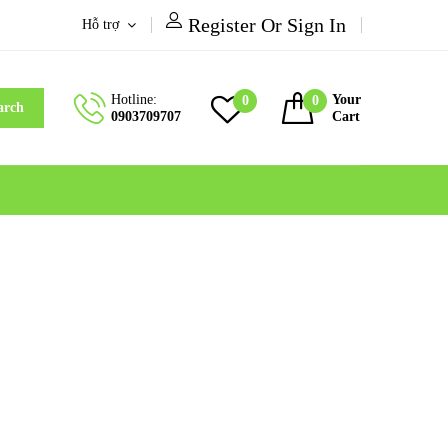
Register Or Sign In
Hỗ trợ
Hotline:
Your
0
0
arch
0903709707
Cart