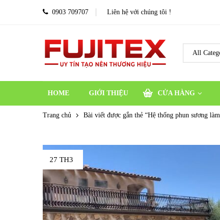
0903 709707
Liên hệ với chúng tôi !
HOME
GIỚI THIỆU
CỬA HÀNG
Trang chủ
Bài viết được gắn thẻ “Hệ thống phun sương là
27 TH3