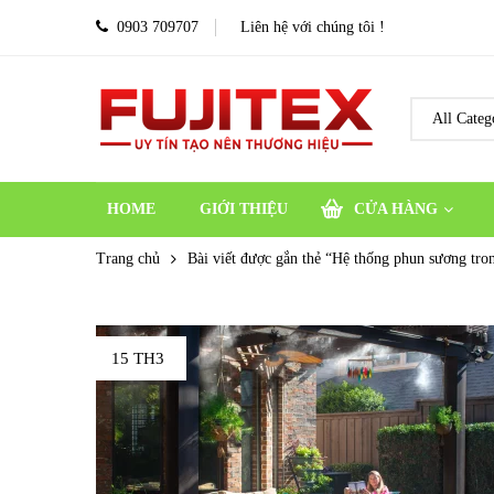
0903 709707
Liên hệ với chúng tôi !
HOME
GIỚI THIỆU
CỬA HÀNG
Trang chủ
Bài viết được gắn thẻ “Hệ thống phun sương tro
15 TH3