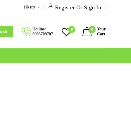
Register Or Sign In
Hỗ trợ
Hotline:
Your
0
0
arch
0903709707
Cart