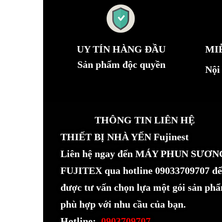
UY TÍN HÀNG ĐẦU
MI
Sản phẩm độc quyền
Nội
THÔNG TIN LIÊN HỆ
THIẾT BỊ NHÀ YẾN Fujinest
Liên hệ ngay đến MÁY PHUN SƯƠN
FUJITEX qua hotline 09033709707 để
được tư vấn chọn lựa một gói sản ph
phù hợp với nhu cầu của bạn.
Hotline:
0903709707