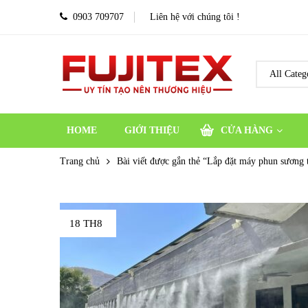
0903 709707
Liên hệ với chúng tôi !
HOME
GIỚI THIỆU
CỬA HÀNG
Trang chủ
Bài viết được gắn thẻ “Lắp đặt máy phun sương 
18 TH8