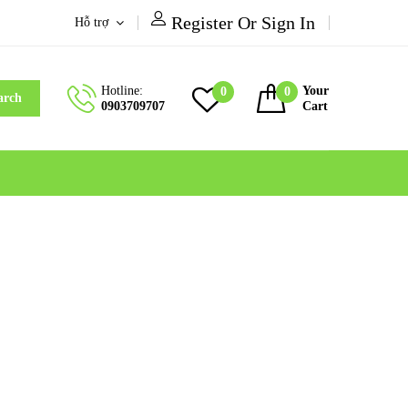
Register Or Sign In
Hỗ trợ
Hotline:
Your
0
0
arch
0903709707
Cart