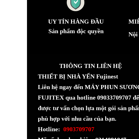
UY TÍN HÀNG ĐẦU
MI
Sản phẩm độc quyền
Nội
THÔNG TIN LIÊN HỆ
THIẾT BỊ NHÀ YẾN Fujinest
Liên hệ ngay đến MÁY PHUN SƯƠN
FUJITEX qua hotline 09033709707 để
được tư vấn chọn lựa một gói sản ph
phù hợp với nhu cầu của bạn.
Hotline:
0903709707