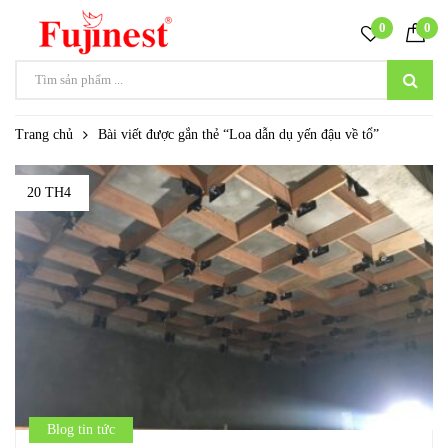
0
0
Trang chủ
Bài viết được gắn thẻ “Loa dẫn dụ yến đậu về tổ”
20 TH4
Blog tin tức