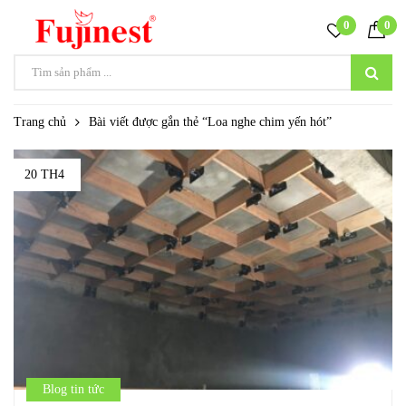
0
0
Trang chủ
Bài viết được gắn thẻ “Loa nghe chim yến hót”
20 TH4
Blog tin tức