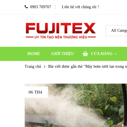
0903 709707
Liên hệ với chúng tôi !
HOME
GIỚI THIỆU
CỬA HÀNG
Trang chủ
Bài viết được gắn thẻ “Máy bơm tưới lan trong 
06 TH4