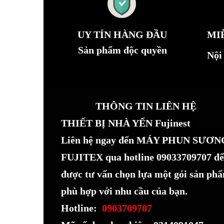
UY TÍN HÀNG ĐẦU
MI
Sản phẩm độc quyền
Nội
THÔNG TIN LIÊN HỆ
THIẾT BỊ NHÀ YẾN Fujinest
Liên hệ ngay đến MÁY PHUN SƯƠN
FUJITEX qua hotline 09033709707 để
được tư vấn chọn lựa một gói sản ph
phù hợp với nhu cầu của bạn.
Hotline:
0903709707