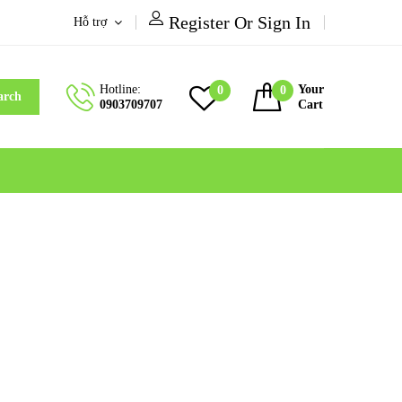
Register Or Sign In
Hỗ trợ
Hotline:
Your
0
0
arch
0903709707
Cart