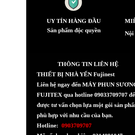
UY TÍN HÀNG ĐẦU
MI
Sản phẩm độc quyền
Nội
THÔNG TIN LIÊN HỆ
THIẾT BỊ NHÀ YẾN Fujinest
Liên hệ ngay đến MÁY PHUN SƯƠN
FUJITEX qua hotline 09033709707 để
được tư vấn chọn lựa một gói sản ph
phù hợp với nhu cầu của bạn.
Hotline:
0903709707