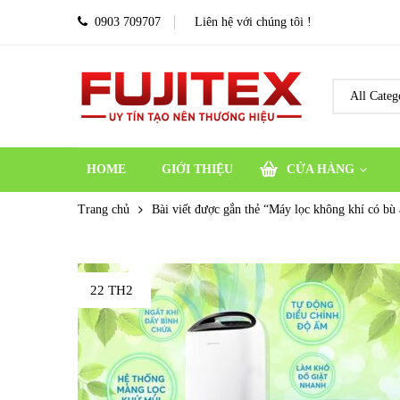
0903 709707
Liên hệ với chúng tôi !
HOME
GIỚI THIỆU
CỬA HÀNG
Trang chủ
Bài viết được gắn thẻ “Máy lọc không khí có bù 
22 TH2