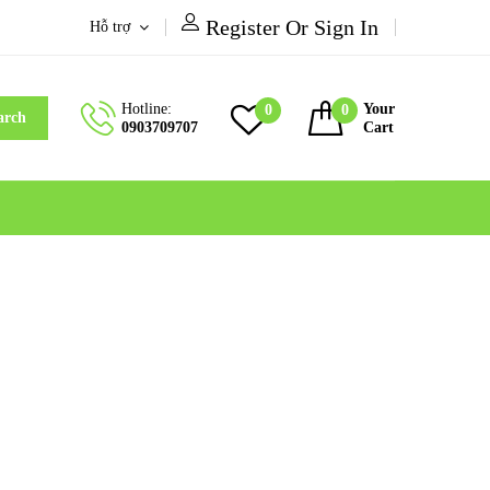
Register Or Sign In
Hỗ trợ
Hotline:
Your
0
0
arch
0903709707
Cart