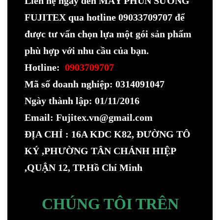
Liên hệ ngay đến MÁY PHUN SƯƠNG
FUJITEX qua hotline 09033709707 để
được tư vấn chọn lựa một gói sản phẩm
phù hợp với nhu cầu của bạn.
Hotline:
0903709707
Mã số doanh nghiệp: 0314091047
Ngày thành lập: 01/11/2016
Email: Fujitex.vn@gmail.com
ĐỊA CHỈ : 16A KDC K82, ĐƯỜNG TÔ
KÝ ,PHƯỜNG TÂN CHÁNH HIỆP
,QUẬN 12, TP.Hồ Chí Minh
CHÚNG TÔI TRÊN