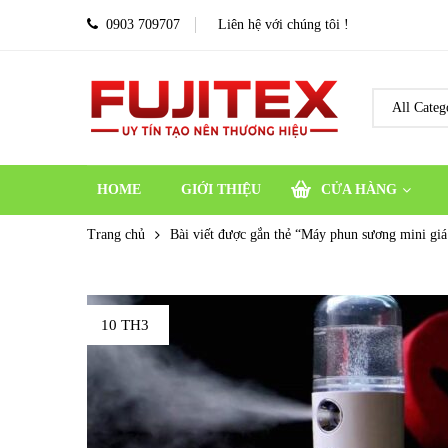
0903 709707
Liên hệ với chúng tôi !
HOME
GIỚI THIỆU
CỬA HÀNG
Trang chủ
Bài viết được gắn thẻ “Máy phun sương mini giá
10 TH3