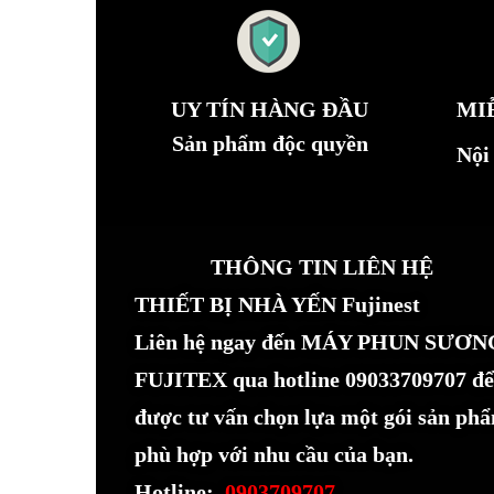
UY TÍN HÀNG ĐẦU
MI
Sản phẩm độc quyền
Nội
THÔNG TIN LIÊN HỆ
THIẾT BỊ NHÀ YẾN Fujinest
Liên hệ ngay đến MÁY PHUN SƯƠN
FUJITEX qua hotline 09033709707 để
được tư vấn chọn lựa một gói sản ph
phù hợp với nhu cầu của bạn.
Hotline:
0903709707