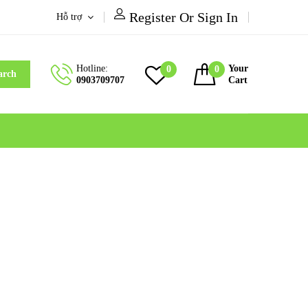
Register Or Sign In
Hỗ trợ
Hotline:
Your
0
0
arch
0903709707
Cart