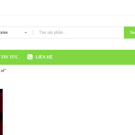
Se
TIN TỨC
LIÊN HỆ
 rẻ”