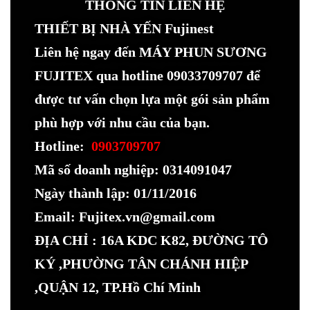
THÔNG TIN LIÊN HỆ
THIẾT BỊ NHÀ YẾN Fujinest
Liên hệ ngay đến MÁY PHUN SƯƠNG
FUJITEX qua hotline 09033709707 để
được tư vấn chọn lựa một gói sản phẩm
phù hợp với nhu cầu của bạn.
Hotline:
0903709707
Mã số doanh nghiệp: 0314091047
Ngày thành lập: 01/11/2016
Email: Fujitex.vn@gmail.com
ĐỊA CHỈ : 16A KDC K82, ĐƯỜNG TÔ
KÝ ,PHƯỜNG TÂN CHÁNH HIỆP
,QUẬN 12, TP.Hồ Chí Minh