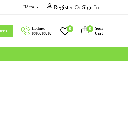
Register Or Sign In
Hỗ trợ
Hotline:
Your
0
0
arch
0903709707
Cart