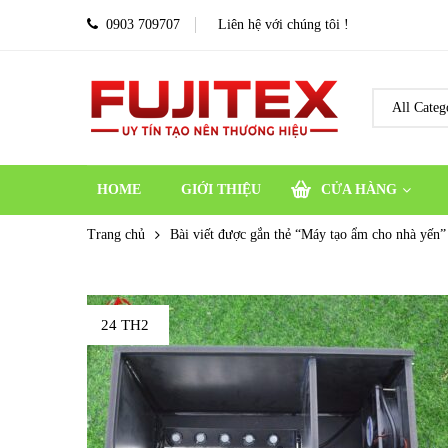
0903 709707
Liên hệ với chúng tôi !
HOME
GIỚI THIỆU
CỬA HÀNG
Trang chủ
Bài viết được gắn thẻ “Máy tạo ẩm cho nhà yến”
24 TH2