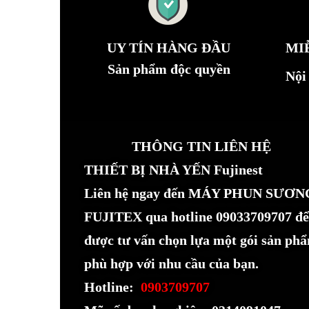
UY TÍN HÀNG ĐẦU
MI
Sản phẩm độc quyền
Nội
THÔNG TIN LIÊN HỆ
THIẾT BỊ NHÀ YẾN Fujinest
Liên hệ ngay đến MÁY PHUN SƯƠN
FUJITEX qua hotline 09033709707 để
được tư vấn chọn lựa một gói sản ph
phù hợp với nhu cầu của bạn.
Hotline:
0903709707