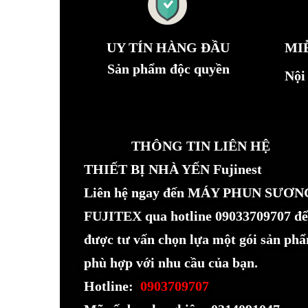
UY TÍN HÀNG ĐẦU
MI
Sản phẩm độc quyền
Nội
THÔNG TIN LIÊN HỆ
THIẾT BỊ NHÀ YẾN Fujinest
Liên hệ ngay đến MÁY PHUN SƯƠN
FUJITEX qua hotline 09033709707 để
được tư vấn chọn lựa một gói sản ph
phù hợp với nhu cầu của bạn.
Hotline:
0903709707