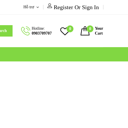
Register Or Sign In
Hỗ trợ
Hotline:
Your
0
0
arch
0903709707
Cart