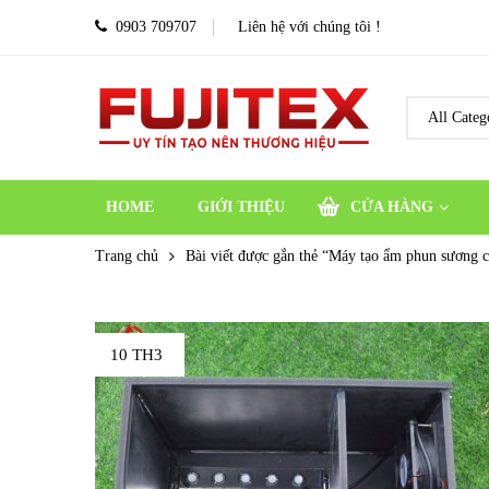
0903 709707
Liên hệ với chúng tôi !
HOME
GIỚI THIỆU
CỬA HÀNG
Trang chủ
Bài viết được gắn thẻ “Máy tạo ẩm phun sương 
10 TH3