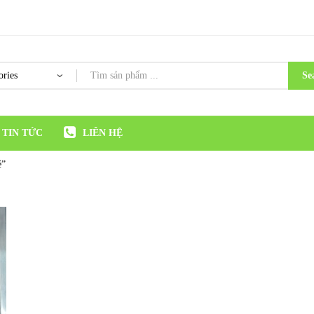
Se
TIN TỨC
LIÊN HỆ
ẻ”