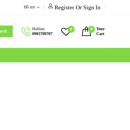
Register Or Sign In
Hỗ trợ
Hotline:
Your
0
0
arch
0903709707
Cart