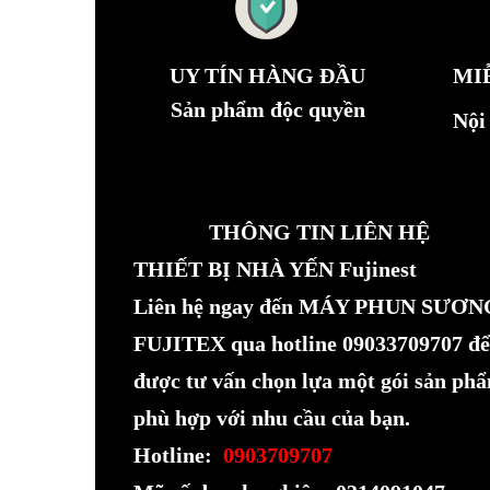
UY TÍN HÀNG ĐẦU
MI
Sản phẩm độc quyền
Nội
THÔNG TIN LIÊN HỆ
THIẾT BỊ NHÀ YẾN Fujinest
Liên hệ ngay đến MÁY PHUN SƯƠN
FUJITEX qua hotline 09033709707 để
được tư vấn chọn lựa một gói sản ph
phù hợp với nhu cầu của bạn.
Hotline:
0903709707