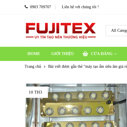
0903 709707
Liên hệ với chúng tôi !
HOME
GIỚI THIỆU
CỬA HÀNG
Trang chủ
Bài viết được gắn thẻ “máy tạo ẩm siêu âm giá r
10 TH3