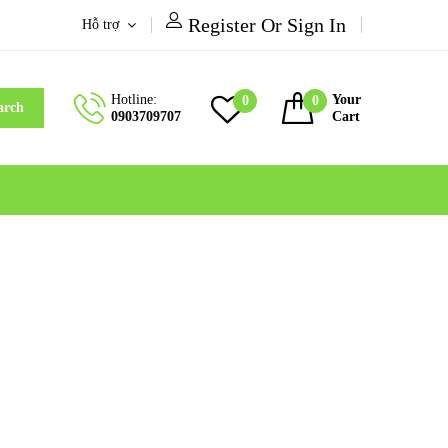
Register Or Sign In
Hỗ trợ
Hotline:
Your
0
0
arch
0903709707
Cart