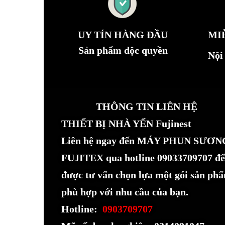
UY TÍN HÀNG ĐẦU
MI
Sản phẩm độc quyền
Nội
THÔNG TIN LIÊN HỆ
THIẾT BỊ NHÀ YẾN Fujinest
Liên hệ ngay đến MÁY PHUN SƯƠN
FUJITEX qua hotline 09033709707 để
được tư vấn chọn lựa một gói sản ph
phù hợp với nhu cầu của bạn.
Hotline:
0903709707