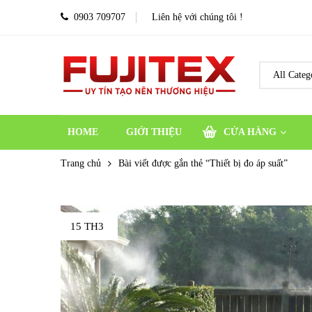
0903 709707
Liên hệ với chúng tôi !
HOME
GIỚI THIỆU
CỬA HÀNG
Trang chủ
Bài viết được gắn thẻ “Thiết bị đo áp suất”
15 TH3