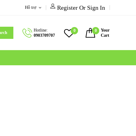
Register Or Sign In
Hỗ trợ
Hotline:
Your
0
0
arch
0903709707
Cart