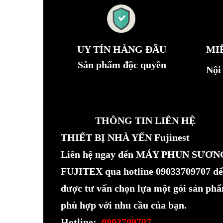
UY TÍN HÀNG ĐẦU
MI
Sản phẩm độc quyền
Nội
THÔNG TIN LIÊN HỆ
THIẾT BỊ NHÀ YẾN Fujinest
Liên hệ ngay đến MÁY PHUN SƯƠN
FUJITEX qua hotline 09033709707 để
được tư vấn chọn lựa một gói sản ph
phù hợp với nhu cầu của bạn.
Hotline:
0903709707