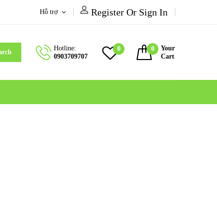
Register Or Sign In
Hỗ trợ
Hotline:
Your
0
0
arch
0903709707
Cart