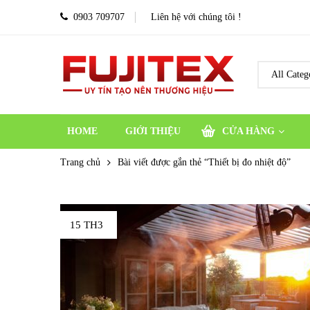
0903 709707
Liên hệ với chúng tôi !
HOME
GIỚI THIỆU
CỬA HÀNG
Trang chủ
Bài viết được gắn thẻ “Thiết bị đo nhiệt độ”
15 TH3