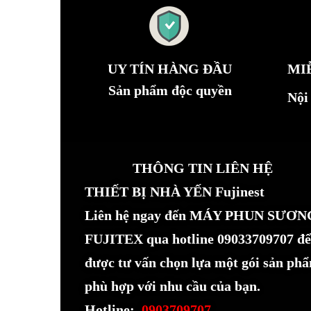
UY TÍN HÀNG ĐẦU
MI
Sản phẩm độc quyền
Nội
THÔNG TIN LIÊN HỆ
THIẾT BỊ NHÀ YẾN Fujinest
Liên hệ ngay đến MÁY PHUN SƯƠN
FUJITEX qua hotline 09033709707 để
được tư vấn chọn lựa một gói sản ph
phù hợp với nhu cầu của bạn.
Hotline:
0903709707