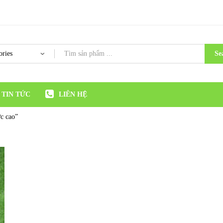
Se
TIN TỨC
LIÊN HỆ
ực cao”