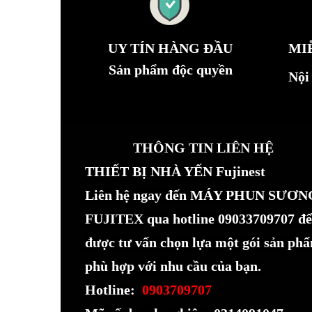
UY TÍN HÀNG ĐẦU
MI
Sản phẩm độc quyền
Nội
THÔNG TIN LIÊN HỆ
THIẾT BỊ NHÀ YẾN Fujinest
Liên hệ ngay đến MÁY PHUN SƯƠN
FUJITEX qua hotline 09033709707 để
được tư vấn chọn lựa một gói sản ph
phù hợp với nhu cầu của bạn.
Hotline:
0903709707