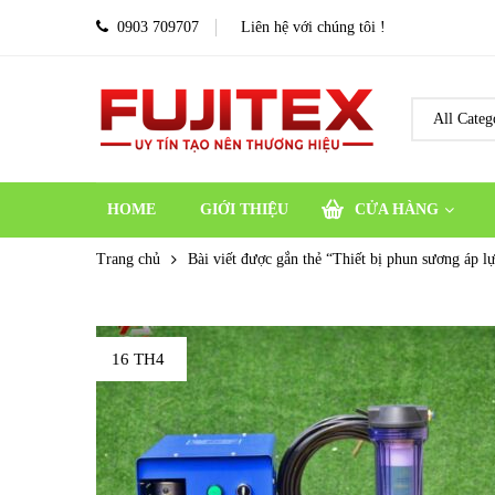
0903 709707
Liên hệ với chúng tôi !
HOME
GIỚI THIỆU
CỬA HÀNG
Trang chủ
Bài viết được gắn thẻ “Thiết bị phun sương áp l
16 TH4