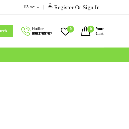
Register Or Sign In
Hỗ trợ
Hotline:
Your
0
0
arch
0903709707
Cart