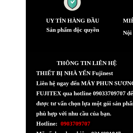
UY TÍN HÀNG ĐẦU
MI
Sản phẩm độc quyền
Nội
THÔNG TIN LIÊN HỆ
THIẾT BỊ NHÀ YẾN Fujinest
Liên hệ ngay đến MÁY PHUN SƯƠN
FUJITEX qua hotline 09033709707 để
được tư vấn chọn lựa một gói sản ph
phù hợp với nhu cầu của bạn.
Hotline:
0903709707