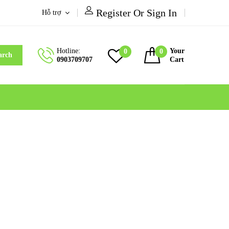
Register Or Sign In
Hỗ trợ
Hotline:
Your
0
0
arch
0903709707
Cart