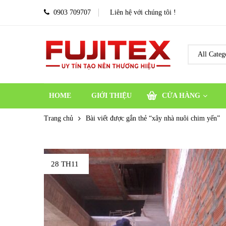
0903 709707
Liên hệ với chúng tôi !
HOME
GIỚI THIỆU
CỬA HÀNG
Trang chủ
Bài viết được gắn thẻ “xây nhà nuôi chim yến”
28 TH11