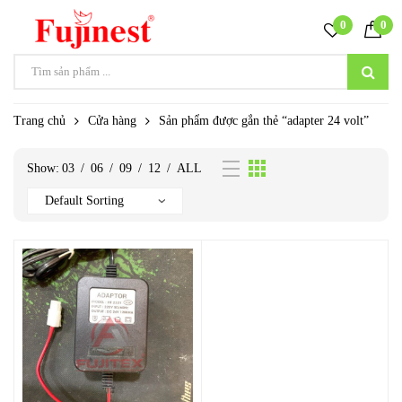
0
0
Trang chủ
Cửa hàng
Sản phẩm được gắn thẻ “adapter 24 volt”
Show:
03
/
06
/
09
/
12
/
ALL