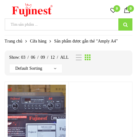
0
0
Trang chủ
Cửa hàng
Sản phẩm được gắn thẻ “Amply A4”
Show:
03
/
06
/
09
/
12
/
ALL