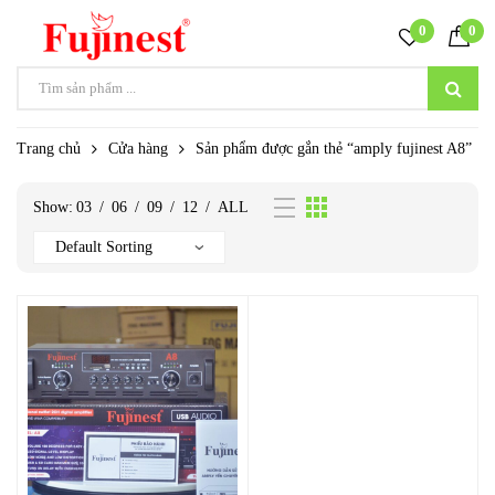
0
0
Trang chủ
Cửa hàng
Sản phẩm được gắn thẻ “amply fujinest A8”
Show:
03
/
06
/
09
/
12
/
ALL