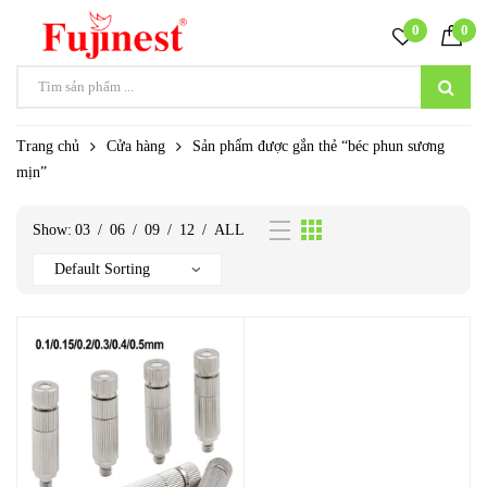
0
0
Trang chủ
Cửa hàng
Sản phẩm được gắn thẻ “béc phun sương
mịn”
Show:
03
/
06
/
09
/
12
/
ALL