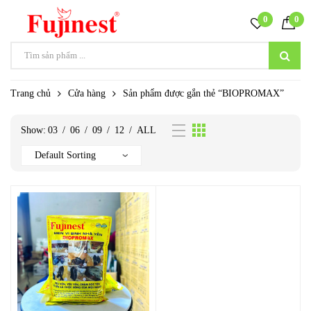
0
0
Trang chủ
Cửa hàng
Sản phẩm được gắn thẻ “BIOPROMAX”
Show:
03
/
06
/
09
/
12
/
ALL