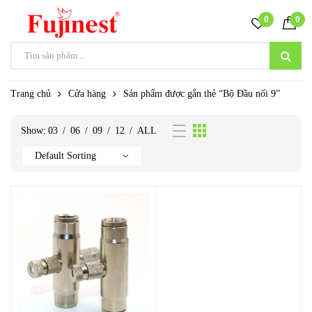
0
0
Trang chủ
Cửa hàng
Sản phẩm được gắn thẻ “Bộ Đầu nối 9”
Show:
03
/
06
/
09
/
12
/
ALL