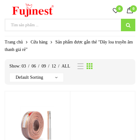
0
0
Trang chủ
Cửa hàng
Sản phẩm được gắn thẻ “Dây loa truyền âm
thanh giá rẻ”
Show:
03
/
06
/
09
/
12
/
ALL