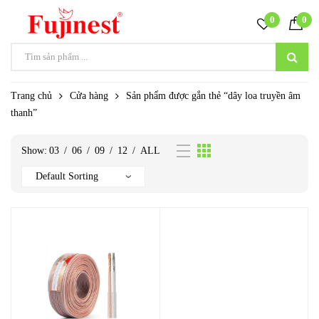
0
0
Trang chủ
Cửa hàng
Sản phẩm được gắn thẻ “dây loa truyền âm
thanh”
Show:
03
/
06
/
09
/
12
/
ALL