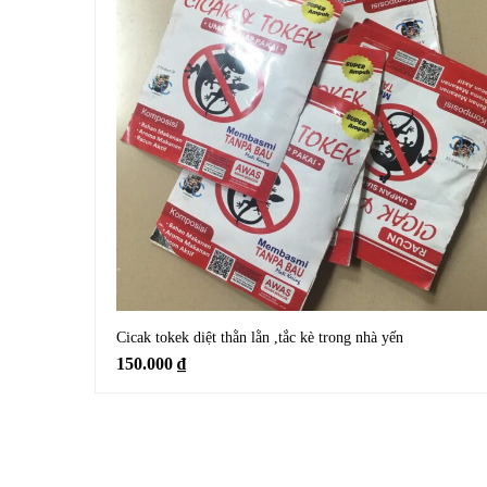
Cicak tokek diệt thằn lằn ,tắc kè trong nhà yến
150.000
₫