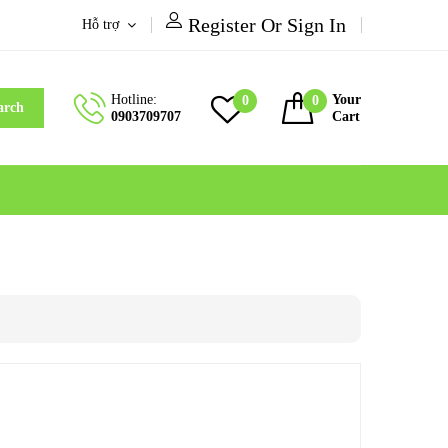
Register Or Sign In
Hỗ trợ
Hotline:
Your
0
0
arch
0903709707
Cart