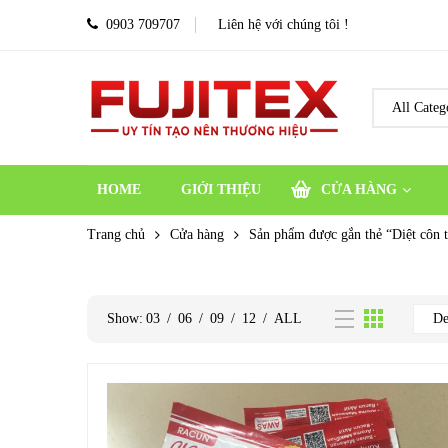
0903 709707
Liên hệ với chúng tôi !
HOME
GIỚI THIỆU
CỬA HÀNG
Trang chủ
Cửa hàng
Sản phẩm được gắn thẻ “Diệt côn 
Show:
03
/
06
/
09
/
12
/
ALL