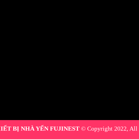
IẾT BỊ NHÀ YẾN FUJINEST
© Copyright 2022, All
máy phun sương
|
thiết bị nhà yến
|
máy phun sương