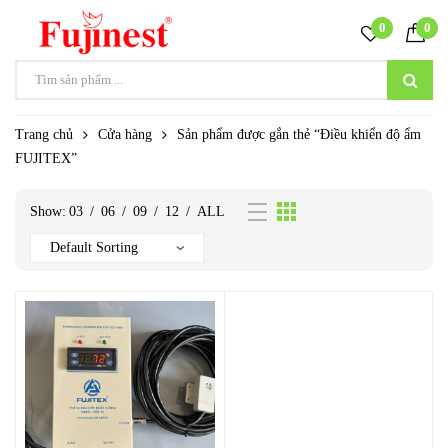
0
0
Trang chủ
Cửa hàng
Sản phẩm được gắn thẻ “Điều khiển độ ẩm
FUJITEX”
Show:
03
/
06
/
09
/
12
/
ALL