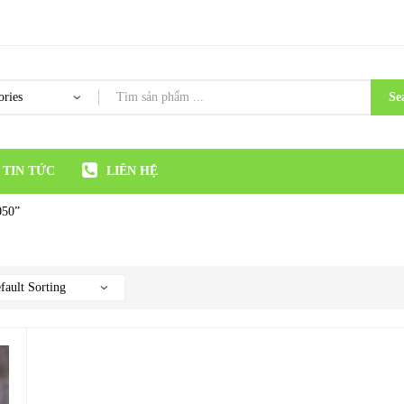
Se
TIN TỨC
LIÊN HỆ
050”