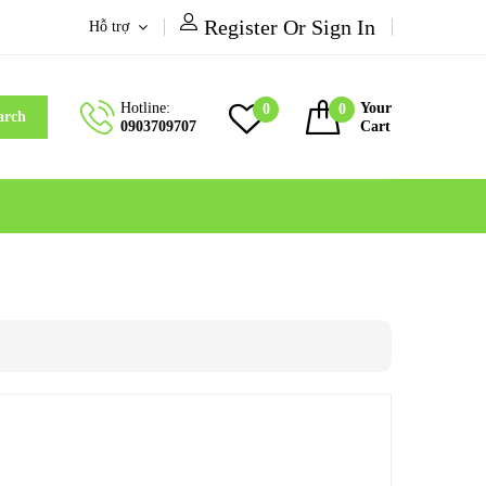
Register Or Sign In
Hỗ trợ
Hotline:
Your
0
0
arch
0903709707
Cart