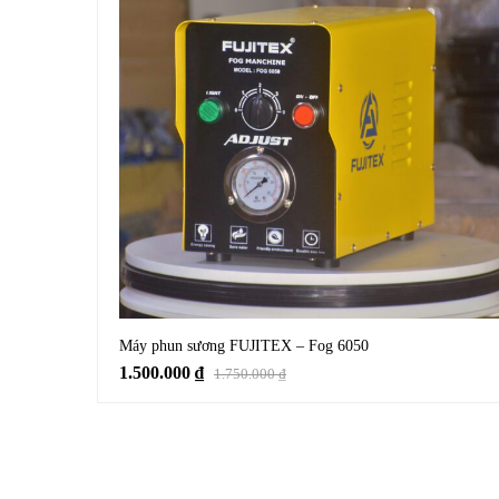
Máy phun sương FUJITEX – Fog 6050
1.500.000
₫
1.750.000
₫