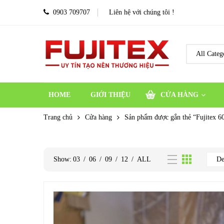
0903 709707
Liên hệ với chúng tôi !
HOME
GIỚI THIỆU
CỬA HÀNG
Trang chủ
Cửa hàng
Sản phẩm được gắn thẻ “Fujitex 6
Show:
03
/
06
/
09
/
12
/
ALL