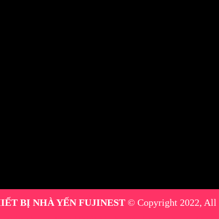
IẾT BỊ NHÀ YẾN FUJINEST
© Copyright 2022, All
máy phun sương
|
thiết bị nhà yến
|
máy phun sương