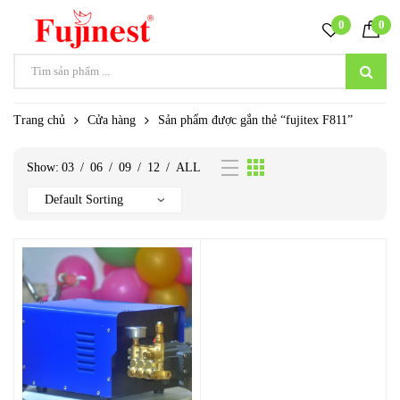
0
0
Trang chủ
Cửa hàng
Sản phẩm được gắn thẻ “fujitex F811”
Show:
03
/
06
/
09
/
12
/
ALL